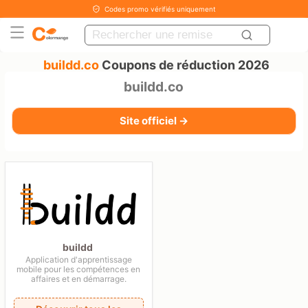
Codes promo vérifiés uniquement
buildd.co
Coupons de réduction 2026
buildd.co
Site officiel →
buildd
Application d'apprentissage
mobile pour les compétences en
affaires et en démarrage.