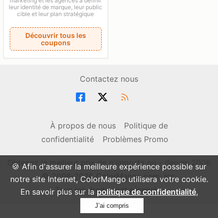
marketing et les agences à définir
leur identité de marque, leur public
cible et leur plan stratégique
Découvrir tous les
coupons
Contactez nous
À propos de nous
Politique de
confidentialité
Problèmes Promo
Obtenez le meilleur prix de n'importe où - depuis 2006
🍪 Afin d'assurer la meilleure expérience possible sur
© 2006-2026 ColorMango.com, Inc.
notre site Internet, ColorMango utilisera votre cookie.
Tous les droits sont réservés.
En savoir plus sur la
politique de confidentialité
,
J’ai compris