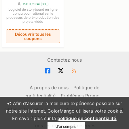
150+Utilisé (30 j)
Logiciel de storyboard en ligne
conçu pour rationaliser le
processus de pré-production des
projets vidéo
Découvrir tous les
coupons
Contactez nous
À propos de nous
Politique de
confidentialité
Problèmes Promo
🍪 Afin d'assurer la meilleure expérience possible sur
Obtenez le meilleur prix de n'importe où - depuis 2006
notre site Internet, ColorMango utilisera votre cookie.
© 2006-2026 ColorMango.com, Inc.
En savoir plus sur la
politique de confidentialité
,
Tous les droits sont réservés.
J’ai compris