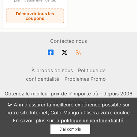
planification intelligente.
Découvrir tous les
coupons
Contactez nous
À propos de nous
Politique de
confidentialité
Problèmes Promo
Obtenez le meilleur prix de n'importe où - depuis 2006
© 2006-2026 ColorMango.com, Inc.
🍪 Afin d'assurer la meilleure expérience possible sur
Tous les droits sont réservés.
notre site Internet, ColorMango utilisera votre cookie.
En savoir plus sur la
politique de confidentialité
,
J’ai compris