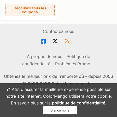
Découvrir tous les
coupons
Contactez nous
À propos de nous
Politique de
confidentialité
Problèmes Promo
Obtenez le meilleur prix de n'importe où - depuis 2006
© 2006-2026 ColorMango.com, Inc.
🍪 Afin d'assurer la meilleure expérience possible sur
Tous les droits sont réservés.
notre site Internet, ColorMango utilisera votre cookie.
En savoir plus sur la
politique de confidentialité
,
J’ai compris