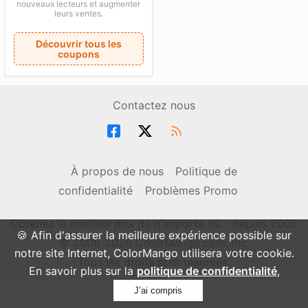
nouveaux lecteurs et augmenter
leurs ventes.
Découvrir tous les
coupons
Contactez nous
À propos de nous
Politique de
confidentialité
Problèmes Promo
Obtenez le meilleur prix de n'importe où - depuis 2006
🍪 Afin d'assurer la meilleure expérience possible sur
© 2006-2026 ColorMango.com, Inc.
notre site Internet, ColorMango utilisera votre cookie.
Tous les droits sont réservés.
En savoir plus sur la
politique de confidentialité
,
J’ai compris