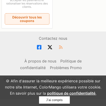
accepter les paiements et
rationaliser les réservations des
clients.
Découvrir tous les
coupons
Contactez nous
À propos de nous
Politique de
confidentialité
Problèmes Promo
Obtenez le meilleur prix de n'importe où - depuis 2006
🍪 Afin d'assurer la meilleure expérience possible sur
© 2006-2026 ColorMango.com, Inc.
notre site Internet, ColorMango utilisera votre cookie.
Tous les droits sont réservés.
En savoir plus sur la
politique de confidentialité
,
J’ai compris