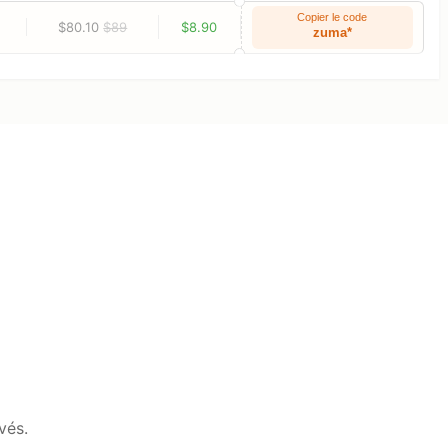
Copier le code
$80.10
$89
$8.90
zuma*
vés.