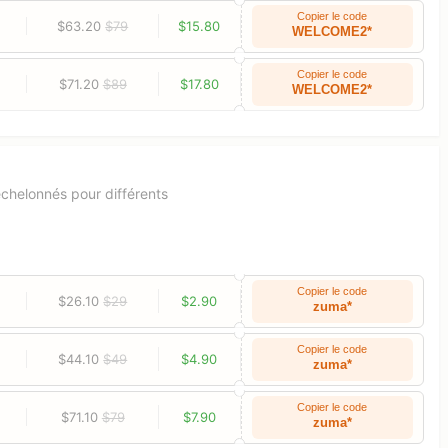
Copier le code
$63.20
$79
$15.80
WELCOME2*
Copier le code
$71.20
$89
$17.80
WELCOME2*
échelonnés pour différents
Copier le code
$26.10
$29
$2.90
zuma*
Copier le code
$44.10
$49
$4.90
zuma*
Copier le code
$71.10
$79
$7.90
zuma*