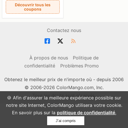
Découvrir tous les
coupons
Contactez nous
À propos de nous
Politique de
confidentialité
Problèmes Promo
Obtenez le meilleur prix de n'importe où - depuis 2006
© 2006-2026 ColorMango.com, Inc.
Tous les droits sont réservés.
🍪 Afin d'assurer la meilleure expérience possible sur
notre site Internet, ColorMango utilisera votre cookie.
En savoir plus sur la
politique de confidentialité
,
J’ai compris