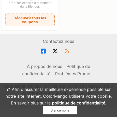
3D et les exporte directement
dans Blender.
Découvrir tous les
coupons
Contactez nous
À propos de nous
Politique de
confidentialité
Problèmes Promo
Obtenez le meilleur prix de n'importe où - depuis 2006
🍪 Afin d'assurer la meilleure expérience possible sur
© 2006-2026 ColorMango.com, Inc.
notre site Internet, ColorMango utilisera votre cookie.
Tous les droits sont réservés.
En savoir plus sur la
politique de confidentialité
,
J’ai compris