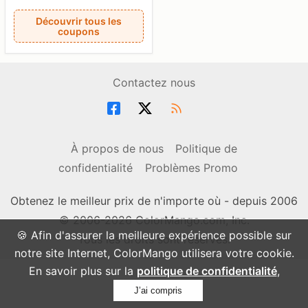
Découvrir tous les
coupons
Contactez nous
À propos de nous
Politique de
confidentialité
Problèmes Promo
Obtenez le meilleur prix de n'importe où - depuis 2006
© 2006-2026 ColorMango.com, Inc.
🍪 Afin d'assurer la meilleure expérience possible sur
Tous les droits sont réservés.
notre site Internet, ColorMango utilisera votre cookie.
En savoir plus sur la
politique de confidentialité
,
J’ai compris