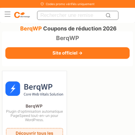
Codes promo vérifiés uniquement
BerqWP
Coupons de réduction 2026
BerqWP
Site officiel →
BerqWP
Plugin d'optimisation automatique
PageSpeed tout-en-un pour
WordPress.
Découvrir tous les