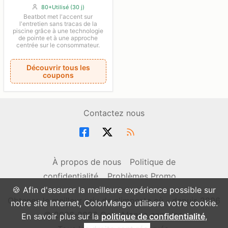
80+Utilisé (30 j)
Beatbot met l'accent sur
l'entretien sans tracas de la
piscine grâce à une technologie
de pointe et à une approche
centrée sur le consommateur.
Découvrir tous les
coupons
Contactez nous
À propos de nous
Politique de
confidentialité
Problèmes Promo
🍪 Afin d'assurer la meilleure expérience possible sur
Obtenez le meilleur prix de n'importe où - depuis 2006
notre site Internet, ColorMango utilisera votre cookie.
© 2006-2026 ColorMango.com, Inc.
En savoir plus sur la
politique de confidentialité
,