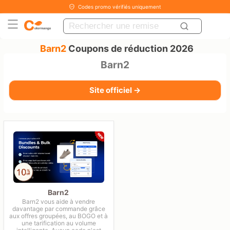
Codes promo vérifiés uniquement
Barn2
Coupons de réduction 2026
Barn2
Site officiel →
Barn2
Barn2 vous aide à vendre
davantage par commande grâce
aux offres groupées, au BOGO et à
une tarification au volume