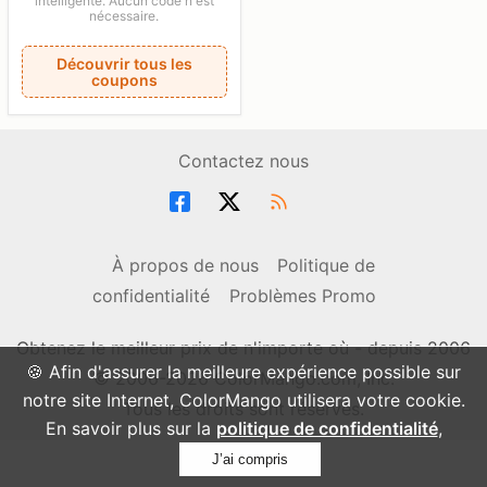
intelligente. Aucun code n'est
nécessaire.
Découvrir tous les
coupons
Contactez nous
À propos de nous
Politique de
confidentialité
Problèmes Promo
Obtenez le meilleur prix de n'importe où - depuis 2006
🍪 Afin d'assurer la meilleure expérience possible sur
© 2006-2026 ColorMango.com, Inc.
notre site Internet, ColorMango utilisera votre cookie.
Tous les droits sont réservés.
En savoir plus sur la
politique de confidentialité
,
J’ai compris