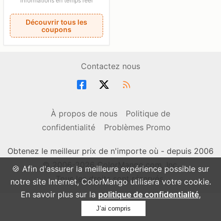
informations en temps réel
Découvrir tous les
coupons
Contactez nous
À propos de nous
Politique de
confidentialité
Problèmes Promo
Obtenez le meilleur prix de n'importe où - depuis 2006
© 2006-2026 ColorMango.com, Inc.
🍪 Afin d'assurer la meilleure expérience possible sur
Tous les droits sont réservés.
notre site Internet, ColorMango utilisera votre cookie.
En savoir plus sur la
politique de confidentialité
,
J’ai compris