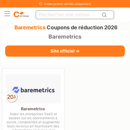
Codes promo vérifiés uniquement
Baremetrics
Coupons de réduction 2026
Baremetrics
Site officiel →
Baremetrics
Aidez les entreprises SaaS et
basées sur les abonnements à
suivre, comprendre et augmenter
leurs revenus en fournissant des