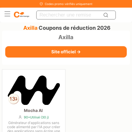
Codes promo vérifiés uniquement
Axilla
Coupons de réduction 2026
Axilla
Site officiel →
Mocha AI
90+Utilisé (30 j)
Générateur d'applications sans
code alimenté par l'IA pour créer
des applications sans écrire une