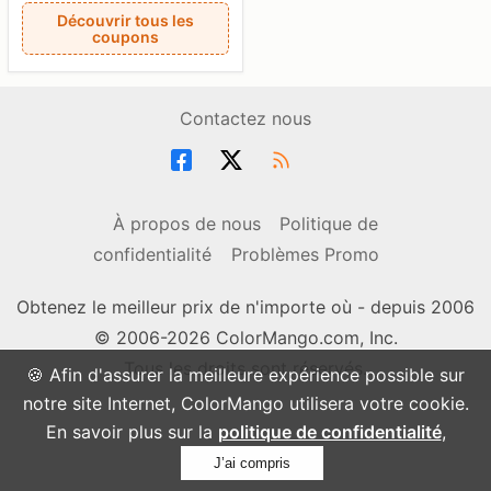
Découvrir tous les
coupons
Contactez nous
À propos de nous
Politique de
confidentialité
Problèmes Promo
Obtenez le meilleur prix de n'importe où - depuis 2006
© 2006-2026 ColorMango.com, Inc.
Tous les droits sont réservés.
🍪 Afin d'assurer la meilleure expérience possible sur
notre site Internet, ColorMango utilisera votre cookie.
En savoir plus sur la
politique de confidentialité
,
J’ai compris