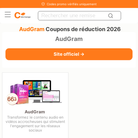
Codes promo vérifiés uniquement
AudGram
Coupons de réduction 2026
AudGram
Site officiel →
AudGram
Transformez le contenu audio en
vidéos accrocheuses qui stimulent
l'engagement sur les réseaux
sociaux