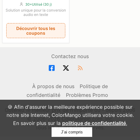
30+Utilisé (30 j)
Solution unique pour la conversion
audio en texte
Découvrir tous les
coupons
Contactez nous
À propos de nous
Politique de
confidentialité
Problèmes Promo
🍪 Afin d'assurer la meilleure expérience possible sur
Obtenez le meilleur prix de n'importe où - depuis 2006
notre site Internet, ColorMango utilisera votre cookie.
© 2006-2026 ColorMango.com, Inc.
En savoir plus sur la
politique de confidentialité
,
Tous les droits sont réservés.
J’ai compris