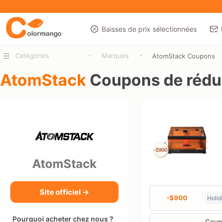
Baisses de prix sélectionnées
-
-
Catégories
Marques
AtomStack Coupons
AtomStack
Coupons de rédu
AtomStack
Site officiel →
-$900
Holi
Pourquoi acheter chez nous ?
Coupo