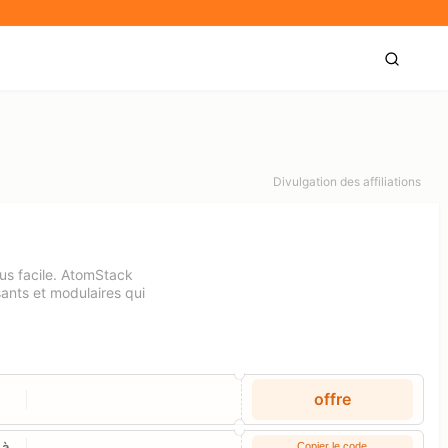
Divulgation des affiliations
plus facile. AtomStack
sants et modulaires qui
offre
 à
Copier le code