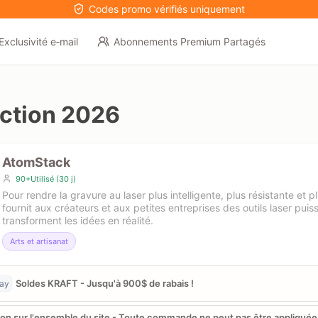
Codes promo vérifiés uniquement
Exclusivité e‑mail
Abonnements Premium Partagés
ction 2026
AtomStack
90+Utilisé (30 j)
Pour rendre la gravure au laser plus intelligente, plus résistante et 
fournit aux créateurs et aux petites entreprises des outils laser puis
transforment les idées en réalité.
Arts et artisanat
Soldes KRAFT - Jusqu'à 900$ de rabais !
day
n sur l'ensemble du site - Toute commande ne peut pas être appliquée