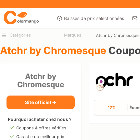
Baisses de prix sélectionnées
-
-
Catégories
Marques
Atchr by Chromesque
Atchr by Chromesque
Coupon
Atchr by
Chromesque
Site officiel →
17%
Écono
Pourquoi acheter chez nous ?
Coupons & offres vérifiés
Garantie du meilleur prix