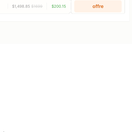
offre
$1,498.85
$1699
$200.15