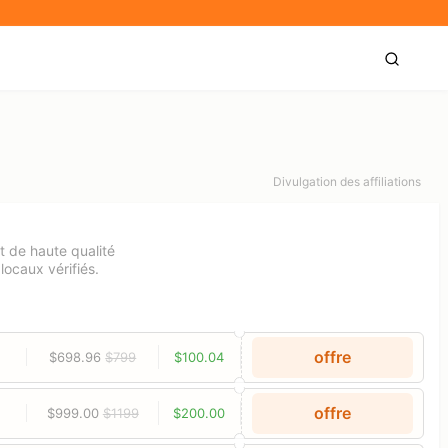
Divulgation des affiliations
t de haute qualité
locaux vérifiés.
offre
$698.96
$799
$100.04
offre
$999.00
$1199
$200.00