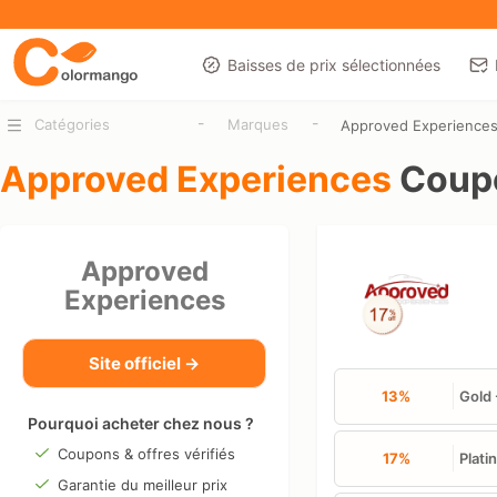
Baisses de prix sélectionnées
-
-
Catégories
Marques
Approved Experience
Approved Experiences
Coupo
Approved
Experiences
Site officiel →
13%
Gold 
Pourquoi acheter chez nous ?
Coupons & offres vérifiés
17%
Plati
Garantie du meilleur prix