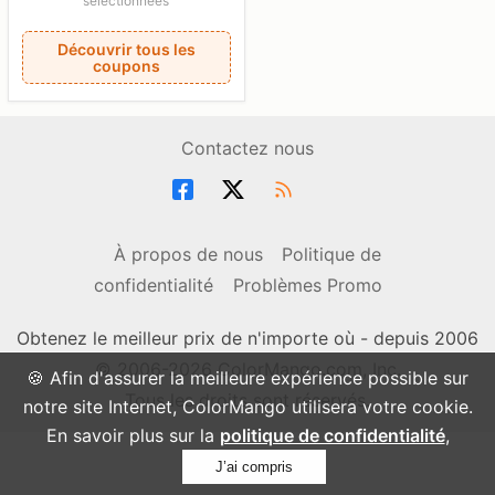
sélectionnées
Découvrir tous les
coupons
Contactez nous
À propos de nous
Politique de
confidentialité
Problèmes Promo
Obtenez le meilleur prix de n'importe où - depuis 2006
© 2006-2026 ColorMango.com, Inc.
🍪 Afin d'assurer la meilleure expérience possible sur
Tous les droits sont réservés.
notre site Internet, ColorMango utilisera votre cookie.
En savoir plus sur la
politique de confidentialité
,
J’ai compris