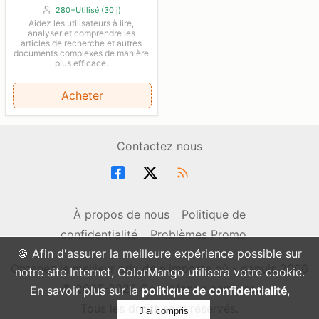
280+Utilisé (30 j)
Aidez les utilisateurs à lire,
analyser et comprendre les
articles de recherche et autres
documents complexes de manière
plus efficace.
Acheter
Contactez nous
À propos de nous
Politique de
confidentialité
Problèmes Promo
🍪 Afin d'assurer la meilleure expérience possible sur
Obtenez le meilleur prix de n'importe où - depuis 2006
notre site Internet, ColorMango utilisera votre cookie.
© 2006-2026 ColorMango.com, Inc.
En savoir plus sur la
politique de confidentialité
,
Tous les droits sont réservés.
J’ai compris