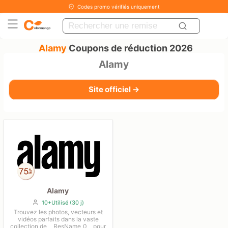
Codes promo vérifiés uniquement
Alamy
Coupons de réduction 2026
Alamy
Site officiel →
Alamy
10+Utilisé (30 j)
Trouvez les photos, vecteurs et
vidéos parfaits dans la vaste
collection de __ResName_0__ pour