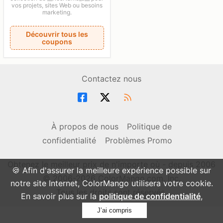
vos projets, sites Web ou besoins
marketing.
Découvrir tous les
coupons
Contactez nous
À propos de nous
Politique de
confidentialité
Problèmes Promo
Obtenez le meilleur prix de n'importe où - depuis 2006
🍪 Afin d'assurer la meilleure expérience possible sur
© 2006-2026 ColorMango.com, Inc.
notre site Internet, ColorMango utilisera votre cookie.
Tous les droits sont réservés.
En savoir plus sur la
politique de confidentialité
,
J’ai compris