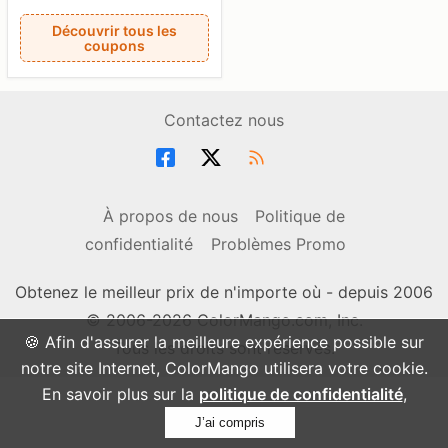
Découvrir tous les
coupons
Contactez nous
À propos de nous
Politique de
confidentialité
Problèmes Promo
Obtenez le meilleur prix de n'importe où - depuis 2006
© 2006-2026 ColorMango.com, Inc.
🍪 Afin d'assurer la meilleure expérience possible sur
Tous les droits sont réservés.
notre site Internet, ColorMango utilisera votre cookie.
En savoir plus sur la
politique de confidentialité
,
J’ai compris