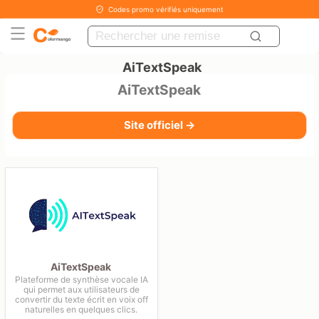
Codes promo vérifiés uniquement
AiTextSpeak
AiTextSpeak
Site officiel →
AiTextSpeak
Plateforme de synthèse vocale IA
qui permet aux utilisateurs de
convertir du texte écrit en voix off
naturelles en quelques clics.