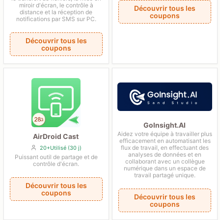
miroir d'écran, le contrôle à
Découvrir tous les
distance et la réception de
coupons
notifications par SMS sur PC.
Découvrir tous les
coupons
GoInsight.AI
Aidez votre équipe à travailler plus
AirDroid Cast
efficacement en automatisant les
flux de travail, en effectuant des
20+Utilisé (30 j)
analyses de données et en
Puissant outil de partage et de
collaborant avec un collègue
contrôle d'écran.
numérique dans un espace de
travail partagé unique.
Découvrir tous les
coupons
Découvrir tous les
coupons