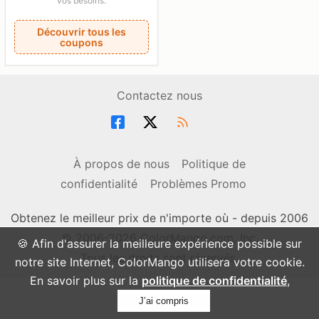
vos besoins.
Découvrir tous les
coupons
Contactez nous
À propos de nous
Politique de
confidentialité
Problèmes Promo
Obtenez le meilleur prix de n'importe où - depuis 2006
© 2006-2026 ColorMango.com, Inc.
🍪 Afin d'assurer la meilleure expérience possible sur
Tous les droits sont réservés.
notre site Internet, ColorMango utilisera votre cookie.
En savoir plus sur la
politique de confidentialité
,
J’ai compris