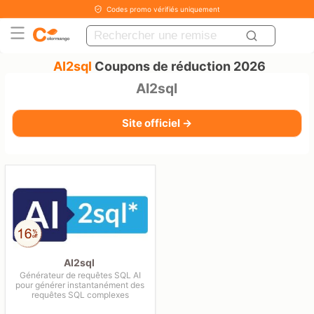
Codes promo vérifiés uniquement
AI2sql
Coupons de réduction 2026
AI2sql
Site officiel →
AI2sql
Générateur de requêtes SQL AI
pour générer instantanément des
requêtes SQL complexes