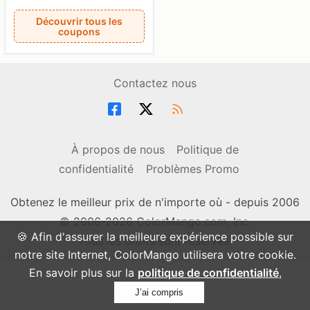
Découvrir tous les
coupons
Contactez nous
À propos de nous
Politique de
confidentialité
Problèmes Promo
Obtenez le meilleur prix de n'importe où - depuis 2006
© 2006-2026 ColorMango.com, Inc.
🍪 Afin d'assurer la meilleure expérience possible sur
Tous les droits sont réservés.
notre site Internet, ColorMango utilisera votre cookie.
En savoir plus sur la
politique de confidentialité
,
J’ai compris