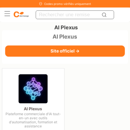
Codes promo vérifiés uniquement
AI Plexus
AI Plexus
Site officiel →
AI Plexus
Plateforme commerciale d'IA tout-
en-un avec outils
d'automatisation, formation et
assistance