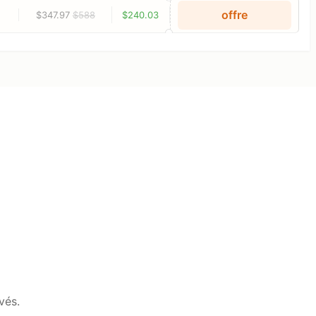
offre
$347.97
$588
$240.03
vés.