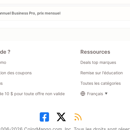
annuel Business Pro, prix mensuel
ide ?
Ressources
omo
Deals top marques
ation des coupons
Remise sur l'éducation
us
Toutes les catégories
 10 $ pour toute offre non valide
Français
006-2026 ColorMango.com, Inc. Tous les droits sont réser