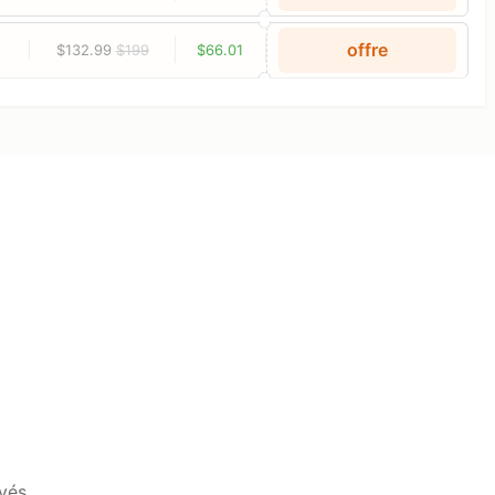
offre
$132.99
$199
$66.01
vés.