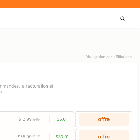
Divulgation des affiliations
ommandes, la facturation et
s.
offre
$12.99
$19
$6.01
offre
$65.99
$99
$33.01