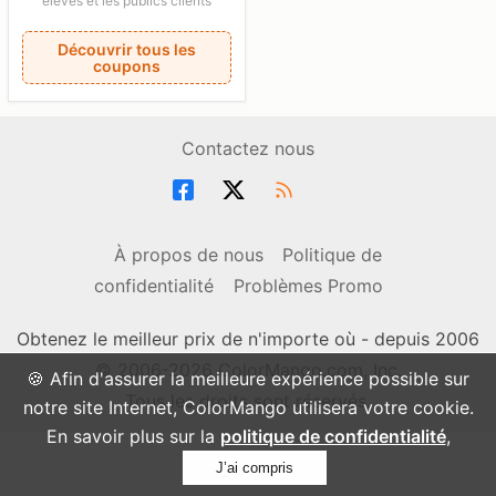
élevés et les publics clients
Découvrir tous les
coupons
Contactez nous
À propos de nous
Politique de
confidentialité
Problèmes Promo
Obtenez le meilleur prix de n'importe où - depuis 2006
© 2006-2026 ColorMango.com, Inc.
🍪 Afin d'assurer la meilleure expérience possible sur
Tous les droits sont réservés.
notre site Internet, ColorMango utilisera votre cookie.
En savoir plus sur la
politique de confidentialité
,
J’ai compris