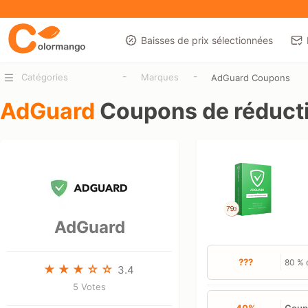
Baisses de prix sélectionnées
-
-
Catégories
Marques
AdGuard Coupons
AdGuard
Coupons de réduct
AdGuard
???
80 % 
3.4
5 Votes