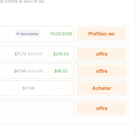
 contre le suivi et les
Profitez-en
10/25/2026
✉ Newsletter
offre
$71.73
$287.76
$216.03
offre
$47.86
$143.88
$96.02
Acheter
$11.99
-
offre