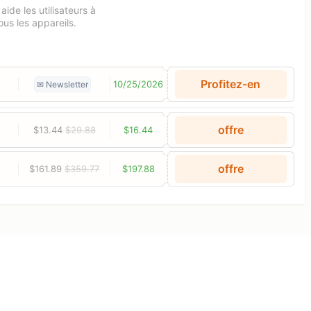
ide les utilisateurs à
ous les appareils.
Profitez-en
10/25/2026
✉ Newsletter
offre
$13.44
$29.88
$16.44
offre
$161.89
$359.77
$197.88