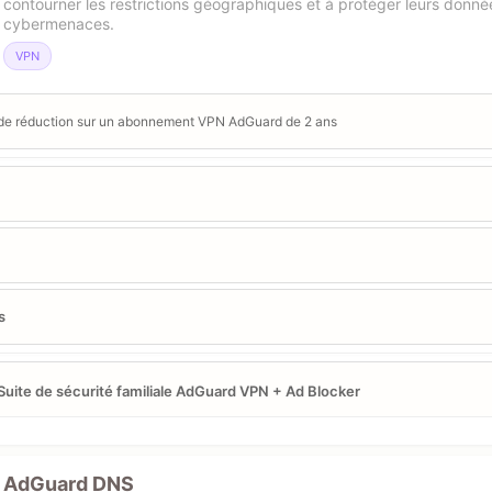
contourner les restrictions géographiques et à protéger leurs données
cybermenaces.
VPN
de réduction sur un abonnement VPN AdGuard de 2 ans
s
Suite de sécurité familiale AdGuard VPN + Ad Blocker
AdGuard DNS