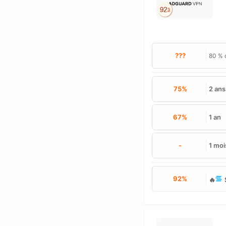
???
80 % 
75%
2 ans
67%
1 an
-
1 moi
92%
🔥