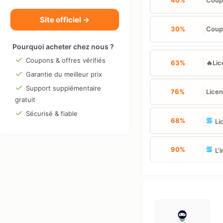
40%
Coupo
Site officiel →
30%
Coupo
Pourquoi acheter chez nous ?
Coupons & offres vérifiés
63%
🔥Lic
Garantie du meilleur prix
Support supplémentaire
76%
Licen
gratuit
Sécurisé & fiable
68%
Li
90%
L'