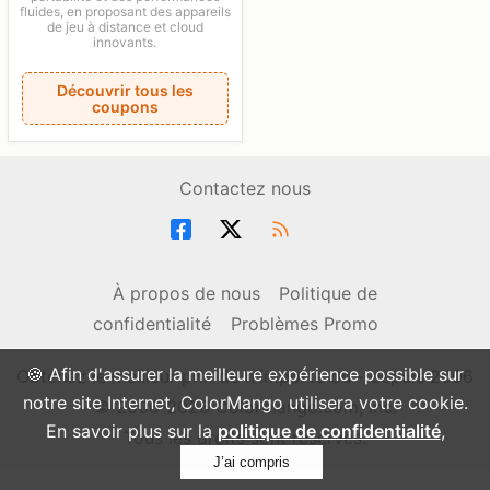
fluides, en proposant des appareils
de jeu à distance et cloud
innovants.
Découvrir tous les
coupons
Contactez nous
À propos de nous
Politique de
confidentialité
Problèmes Promo
🍪 Afin d'assurer la meilleure expérience possible sur
Obtenez le meilleur prix de n'importe où - depuis 2006
notre site Internet, ColorMango utilisera votre cookie.
© 2006-2026 ColorMango.com, Inc.
En savoir plus sur la
politique de confidentialité
,
Tous les droits sont réservés.
J’ai compris