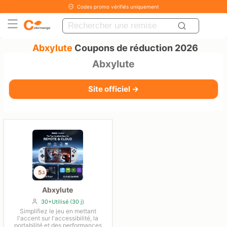
Codes promo vérifiés uniquement
Abxylute
Coupons de réduction 2026
Abxylute
Site officiel →
Abxylute
30+Utilisé (30 j)
Simplifiez le jeu en mettant
l'accent sur l'accessibilité, la
portabilité et des performances