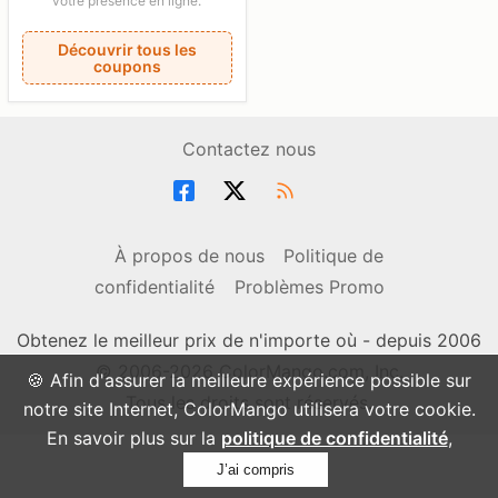
votre présence en ligne.
Découvrir tous les
coupons
Contactez nous
À propos de nous
Politique de
confidentialité
Problèmes Promo
Obtenez le meilleur prix de n'importe où - depuis 2006
© 2006-2026 ColorMango.com, Inc.
🍪 Afin d'assurer la meilleure expérience possible sur
Tous les droits sont réservés.
notre site Internet, ColorMango utilisera votre cookie.
En savoir plus sur la
politique de confidentialité
,
J’ai compris